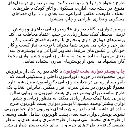
طرح دلخواه خود را چاپ و نصب کنید. پوستر دیواری در مدل‌های
متنوع در دسته‌ بندی اداری، مسکونی و اتاق کودک با طرح‌های
مختلف طبیعت، عکس، انتزاعی، سه بعدی و … برای فضاهای
مسکونی و تجاری طراحی و چاپ می‌شود.
پوستر دیواری یا کاغذ دیواری علاوه بر زیبایی ظاهری و پوشش
تزیینی محیط، کمک بسیار زیادی در جلب اعتماد مخاطب می کند.
پوسترهای دیواری اداری و تجاری با توجه به فضای کسب و کار
طراحی و چاپ می شوند. شما میتواند با توجه به نیاز کسب و کار
خودتان از عکس های مرتبط، تصاویر انتزاعی و یا پوسترهای سه
بعدی تزیینی استفاده نمایید. به منظور زیبایی و چشم نوازی محیط
کار، پیشنهاد می شود از پوسترهای مدرن استفاده نمایید.
چاپ پوستر دیواری پشت تلویزیو
ن
یا کاغذ دیواری یکی از پرفروش
ترین محصولات در حوزه دکوراسیون داخلی و مسکونی است که
تاثیر بسیار زیبایی در جذابیت و زیبایی دکوراسیون منزل شما دارد.
معمولا تلویزیون در سالن پذیرایی قرار میگیرد، بنابراین انتخاب یک
طرح مناسب برای پوستر دیواری پشت تلویزیون به زیبایی سالن
پذیرایی شما کمک بسیار زیادی میکند. به منظور زیبایی و چشم
نوازی بیشتر توصیه میشود تا پوستر دیواری پشت تلویزیون طرح
ساده ای داشته باشد تا در زمان تماشای تلویزیون دچار حواس پرتی
نشوید. پوستر دیواری سه بعدی پشت تلویزیون شامل طیف وسیعی
از طرح های مختلف می شود. از طرح فانتزی و سه بعدی و مناظر
طبیعی گرفته تا طرح های چرم و… برای چاپ پوستر دیواری پشت