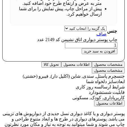
متر به عرض و ارتفاع طرح خود اضافه کنید.
پیش از مراحل چاپ، پیش نمایش را برای شما
ارسال خواهیم کرد.
جنس
صاف
چاپ پوستر دیواری اتاق نشیمن کد 2149 عدد
افزودن به سبد خرید
مشخصات محصول
اطلاعات محصول
تحویل کالا
مشخصات محصول
جنس
چرم پاستل, سندی, شاین (اکلیل دار), فیبرو (خشتی)
ابعاد
سایز دلخواه شما
شرایط ارسال
سه روز کاری
قابلیت شستشو
دارد
کاربری
اداری, کودک, مسکونی
اطلاعات محصول
پوستر دیواری و یا کاغذ دیواری نسل جدیدی از دیوارپوش های تزیینی
می باشد. پوسترهای دیواری در طرح ها و ابعاد متنوع طراحی و
چاپ می شوند و شما میتوانید به توجه به نیاز و مکان مورد نظرتون