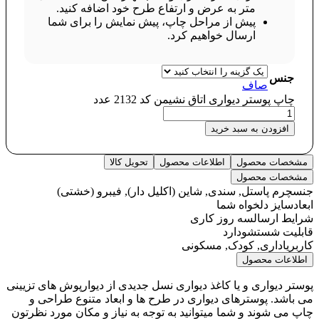
متر به عرض و ارتفاع طرح خود اضافه کنید.
پیش از مراحل چاپ، پیش نمایش را برای شما
ارسال خواهیم کرد.
جنس
صاف
چاپ پوستر دیواری اتاق نشیمن کد 2132 عدد
افزودن به سبد خرید
مشخصات محصول
اطلاعات محصول
تحویل کالا
مشخصات محصول
جنس
چرم پاستل, سندی, شاین (اکلیل دار), فیبرو (خشتی)
ابعاد
سایز دلخواه شما
شرایط ارسال
سه روز کاری
قابلیت شستشو
دارد
کاربری
اداری, کودک, مسکونی
اطلاعات محصول
پوستر دیواری و یا کاغذ دیواری نسل جدیدی از دیوارپوش های تزیینی
می باشد. پوسترهای دیواری در طرح ها و ابعاد متنوع طراحی و
چاپ می شوند و شما میتوانید به توجه به نیاز و مکان مورد نظرتون