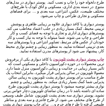
طرح دلخواه خود را چاپ و نصب کنید. پوستر دیواری در مدل‌های
متنوع در دسته‌ بندی اداری، مسکونی و اتاق کودک با طرح‌های
مختلف طبیعت، عکس، انتزاعی، سه بعدی و … برای فضاهای
مسکونی و تجاری طراحی و چاپ می‌شود.
پوستر دیواری یا کاغذ دیواری علاوه بر زیبایی ظاهری و پوشش
تزیینی محیط، کمک بسیار زیادی در جلب اعتماد مخاطب می کند.
پوسترهای دیواری اداری و تجاری با توجه به فضای کسب و کار
طراحی و چاپ می شوند. شما میتواند با توجه به نیاز کسب و کار
خودتان از عکس های مرتبط، تصاویر انتزاعی و یا پوسترهای سه
بعدی تزیینی استفاده نمایید. به منظور زیبایی و چشم نوازی محیط
کار، پیشنهاد می شود از پوسترهای مدرن استفاده نمایید.
چاپ پوستر دیواری پشت تلویزیو
ن
یا کاغذ دیواری یکی از پرفروش
ترین محصولات در حوزه دکوراسیون داخلی و مسکونی است که
تاثیر بسیار زیبایی در جذابیت و زیبایی دکوراسیون منزل شما دارد.
معمولا تلویزیون در سالن پذیرایی قرار میگیرد، بنابراین انتخاب یک
طرح مناسب برای پوستر دیواری پشت تلویزیون به زیبایی سالن
پذیرایی شما کمک بسیار زیادی میکند. به منظور زیبایی و چشم
نوازی بیشتر توصیه میشود تا پوستر دیواری پشت تلویزیون طرح
ساده ای داشته باشد تا در زمان تماشای تلویزیون دچار حواس پرتی
نشوید. پوستر دیواری سه بعدی پشت تلویزیون شامل طیف وسیعی
از طرح های مختلف می شود. از طرح فانتزی و سه بعدی و مناظر
طبیعی گرفته تا طرح های چرم و… برای چاپ پوستر دیواری پشت