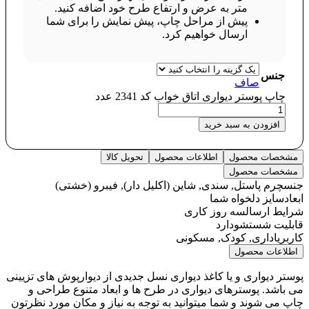
متر به عرض و ارتفاع طرح خود اضافه کنید.
پیش از مراحل چاپ، پیش نمایش را برای شما
ارسال خواهیم کرد.
جنس
صاف
چاپ پوستر دیواری اتاق خواب کد 2341 عدد
افزودن به سبد خرید
مشخصات محصول
اطلاعات محصول
تحویل کالا
مشخصات محصول
جنس
چرم پاستل, سندی, شاین (اکلیل دار), فیبرو (خشتی)
ابعاد
سایز دلخواه شما
شرایط ارسال
سه روز کاری
قابلیت شستشو
دارد
کاربری
اداری, کودک, مسکونی
اطلاعات محصول
پوستر دیواری و یا کاغذ دیواری نسل جدیدی از دیوارپوش های تزیینی
می باشد. پوسترهای دیواری در طرح ها و ابعاد متنوع طراحی و
چاپ می شوند و شما میتوانید به توجه به نیاز و مکان مورد نظرتون