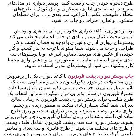
طرح دلخواه خود را چاپ و نصب کنید. پوستر دیواری در مدل‌های
متنوع در دسته‌ بندی اداری، مسکونی و اتاق کودک با طرح‌های
مختلف طبیعت، عکس، انتزاعی، سه بعدی و … برای فضاهای
مسکونی و تجاری طراحی و چاپ می‌شود.
پوستر دیواری یا کاغذ دیواری علاوه بر زیبایی ظاهری و پوشش
تزیینی محیط، کمک بسیار زیادی در جلب اعتماد مخاطب می کند.
پوسترهای دیواری اداری و تجاری با توجه به فضای کسب و کار
طراحی و چاپ می شوند. شما میتواند با توجه به نیاز کسب و کار
خودتان از عکس های مرتبط، تصاویر انتزاعی و یا پوسترهای سه
بعدی تزیینی استفاده نمایید. به منظور زیبایی و چشم نوازی محیط
کار، پیشنهاد می شود از پوسترهای مدرن استفاده نمایید.
چاپ پوستر دیواری پشت تلویزیو
ن
یا کاغذ دیواری یکی از پرفروش
ترین محصولات در حوزه دکوراسیون داخلی و مسکونی است که
تاثیر بسیار زیبایی در جذابیت و زیبایی دکوراسیون منزل شما دارد.
معمولا تلویزیون در سالن پذیرایی قرار میگیرد، بنابراین انتخاب یک
طرح مناسب برای پوستر دیواری پشت تلویزیون به زیبایی سالن
پذیرایی شما کمک بسیار زیادی میکند. به منظور زیبایی و چشم
نوازی بیشتر توصیه میشود تا پوستر دیواری پشت تلویزیون طرح
ساده ای داشته باشد تا در زمان تماشای تلویزیون دچار حواس پرتی
نشوید. پوستر دیواری سه بعدی پشت تلویزیون شامل طیف وسیعی
از طرح های مختلف می شود. از طرح فانتزی و سه بعدی و مناظر
طبیعی گرفته تا طرح های چرم و… برای چاپ پوستر دیواری پشت